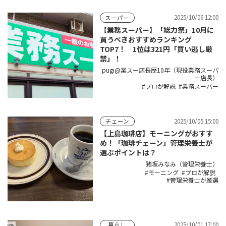
2025/10/06 12:00
スーパー
【業務スーパー】「総力祭」10月に
買うべきおすすめランキング
TOP7！ 1位は321円「買い逃し厳
禁」！
pugi@業スー店長歴10年（現役業務スーパ
ー店長）
プロが解説
業務スーパー
2025/10/05 15:00
チェーン
【上島珈琲店】モーニングがおすす
め！「珈琲チェーン」管理栄養士が
選ぶポイントは？
猪坂みなみ（管理栄養士）
モーニング
プロが解説
管理栄養士が厳選
2025/10/01 17:00
暮らし