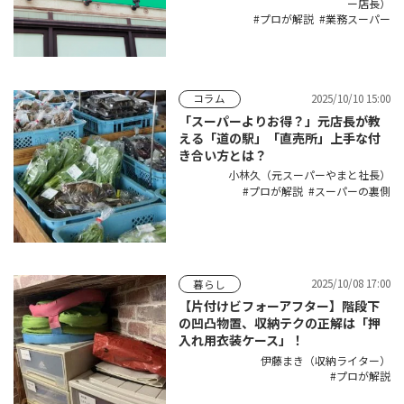
ー店長）
プロが解説
業務スーパー
2025/10/10 15:00
コラム
「スーパーよりお得？」元店長が教
える「道の駅」「直売所」上手な付
き合い方とは？
小林久（元スーパーやまと社長）
プロが解説
スーパーの裏側
2025/10/08 17:00
暮らし
【片付けビフォーアフター】階段下
の凹凸物置、収納テクの正解は「押
入れ用衣装ケース」！
伊藤まき（収納ライター）
プロが解説