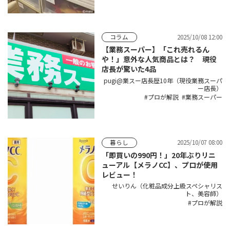
2025/10/08 12:00
コラム
【業務スーパー】「これ売れるん
や！」意外な人気商品とは？ 現役
店長が驚いた4品
pugi@業スー店長歴10年（現役業務スーパ
ー店長）
プロが解説
業務スーパー
2025/10/07 08:00
暮らし
「即買いの990円！」20年ぶりリニ
ューアル【メラノCC】、プロが使用
レビュー！
せいりん（化粧品成分上級スペシャリス
ト、美容師）
プロが解説