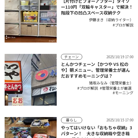
【片付けビフォーアフター】ダイソ
ー110円「双輪キャスター」で解決！
階段下の凹凸スペース収納テク
伊藤まき（収納ライター）
プロが解説
2025/10/19 17:00
チェーン
とんかつチェーン【かつや VS 松の
や】朝メニュー、管理栄養士が選ん
だおすすめモーニングは？
猪坂みなみ（管理栄養士）
プロが解説
管理栄養士が厳選
モーニング
2025/10/15 17:00
暮らし
やってはいけない「おもちゃ収納」3
パターン！ 大きな収納箱や空き箱