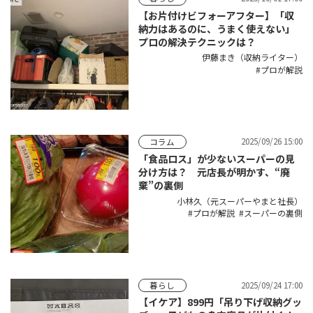
【お片付けビフォーアフター】「収
納力はあるのに、うまく使えない」
プロの解決テクニックは？
伊藤まき（収納ライター）
プロが解説
2025/09/26 15:00
コラム
「食品ロス」が少ないスーパーの見
分け方は？ 元店長が明かす、“廃
棄”の裏側
小林久（元スーパーやまと社長）
プロが解説
スーパーの裏側
2025/09/24 17:00
暮らし
【イケア】899円「吊り下げ収納グッ