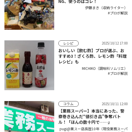
NG、使うのはコレ！
伊藤まき（収納ライター）
プロが解説
2025/10/12 17:00
レシピ
おいしい【飲む酢】プロが選ぶ、お
すすめ3！ざくろ酢、レモン酢「料理
レシピ」も
MICHIKO（調味料ソムリエ）
プロが解説
2025/10/11 12:00
コラム
【業務スーパー】本当にあった、警
察巻き込んだ“値引き品”争奪バト
ル！「ほんの数十円で……」
pugi@業スー店長歴10年（現役業務スーパ