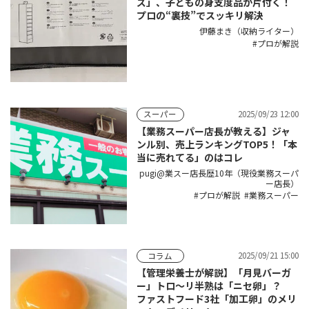
ズ」、子どもの身支度品が片付く！
プロの“裏技”でスッキリ解決
伊藤まき（収納ライター）
プロが解説
2025/09/23 12:00
スーパー
【業務スーパー店長が教える】ジャ
ンル別、売上ランキングTOP5！「本
当に売れてる」のはコレ
pugi@業スー店長歴10年（現役業務スーパ
ー店長）
プロが解説
業務スーパー
2025/09/21 15:00
コラム
【管理栄養士が解説】「月見バーガ
ー」トロ〜リ半熟は「ニセ卵」？
ファストフード3社「加工卵」のメリ