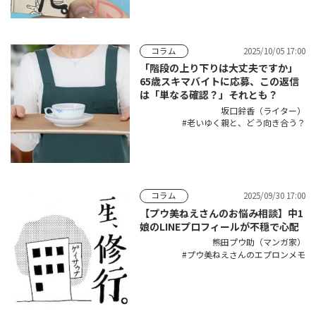
2025/10/05 17:00
コラム
「階段の上り下りは大丈夫ですか」
65歳スキマバイトに応募、この返信
は「単なる確認？」それとも？
坂口鈴香（ライター）
老いゆく親と、どう向き合う？
2025/09/30 17:00
コラム
【プウ美ねえさんのお悩み相談】中1
娘のLINEプロフィールが不穏で心配
熊田プウ助（マンガ家）
プウ美ねえさんのエプロンメモ