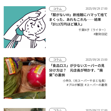
2025/09/29 17:00
コラム
「服がない!!!」断捨離にハマって捨て
まくった、あれもこれも……結果
「計13万円ほど購入」
千葉N子（ライター）
散財日記
2025/09/26 15:00
コラム
「食品ロス」が少ないスーパーの見
分け方は？ 元店長が明かす、“廃
棄”の裏側
小林久（元スーパーやまと社長）
プロが解説
スーパーの裏側
2025/09/22 17:00
コラム