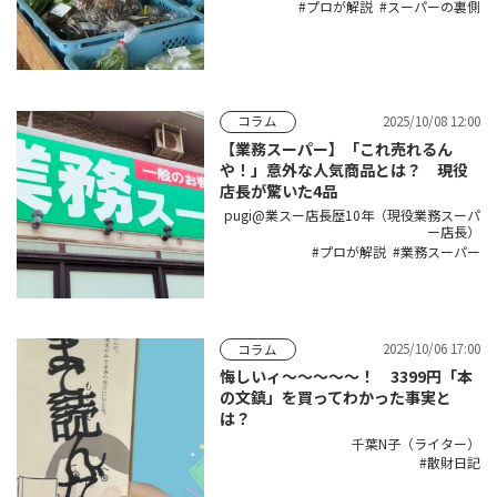
プロが解説
スーパーの裏側
2025/10/08 12:00
コラム
【業務スーパー】「これ売れるん
や！」意外な人気商品とは？ 現役
店長が驚いた4品
pugi@業スー店長歴10年（現役業務スーパ
ー店長）
プロが解説
業務スーパー
2025/10/06 17:00
コラム
悔しいィ～～～～～！ 3399円「本
の文鎮」を買ってわかった事実と
は？
千葉N子（ライター）
散財日記