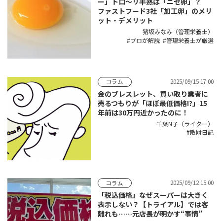
ー」トロ〜リ半熟は「ニセ卵」？
ファストフード3社「加工卵」のメリ
ット・デメリット
猪坂みなみ（管理栄養士）
プロが解説
管理栄養士が厳選
2025/09/15 17:00
コラム
金のブレスレット、買い取り業者に
売るつもりが「ほぼ最低価格!?」15
年前は30万円近かったのに！
千葉N子（ライター）
散財日記
2025/09/12 15:00
コラム
「税込価格」なぜスーパーは大きく
表示しない？【トライアル】では客
離れも……元店長が明かす“事情”