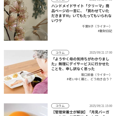
ハンドメイドサイト「クリーマ」商
品ページの一言に、「買わせていた
だきます!!!」いてもたってもいられな
いワケ
千葉N子（ライター）
散財日記
2025/09/21 17:00
コラム
「ようやく母の気持ちがわかりまし
た」無理にデイサービスに行かせた
ことを、申し訳なく思った
坂口鈴香（ライター）
老いゆく親と、どう向き合う？
2025/09/21 15:00
コラム
【管理栄養士が解説】「月見バーガ