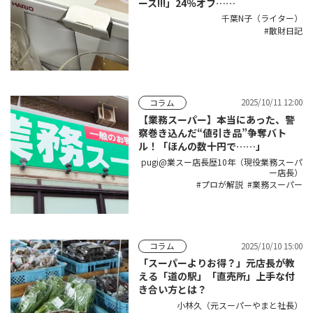
ース!!!」24％オフ……
千葉N子（ライター）
散財日記
2025/10/11 12:00
コラム
【業務スーパー】本当にあった、警
察巻き込んだ“値引き品”争奪バト
ル！「ほんの数十円で……」
pugi@業スー店長歴10年（現役業務スーパ
ー店長）
プロが解説
業務スーパー
2025/10/10 15:00
コラム
「スーパーよりお得？」元店長が教
える「道の駅」「直売所」上手な付
き合い方とは？
小林久（元スーパーやまと社長）