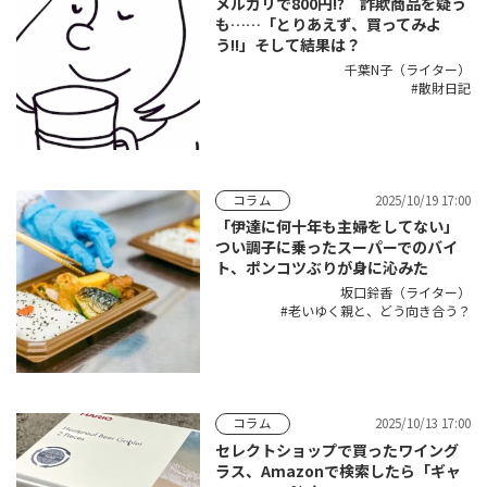
メルカリで800円!? 詐欺商品を疑う
も……「とりあえず、買ってみよ
う!!」そして結果は？
千葉N子（ライター）
散財日記
2025/10/19 17:00
コラム
「伊達に何十年も主婦をしてない」
つい調子に乗ったスーパーでのバイ
ト、ポンコツぶりが身に沁みた
坂口鈴香（ライター）
老いゆく親と、どう向き合う？
2025/10/13 17:00
コラム
セレクトショップで買ったワイング
ラス、Amazonで検索したら「ギャ