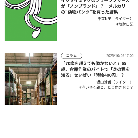
が「ノンブランド」？ メルカリ
の“偽物パンツ”を買った結果
千葉N子（ライター）
散財日記
2025/10/26 17:00
コラム
「70歳を超えても働かないと」65
歳、倉庫作業のバイトで「身の程を
知る」――せいぜい「時給400円」？
坂口鈴香（ライター）
老いゆく親と、どう向き合う？