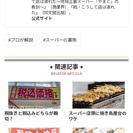
て店は潰れた～地域土着スーパー「やまと」の
教訓～』（商業界）『続・こうして店は潰れ
た』（同文舘出版）。
公式サイト
プロが解説
スーパーの裏側
関連記事
◆
◆
RELATED ARTICLE
税抜きと税込みどちらが親
スーパー店頭に焼き鳥屋台の
切？
ワケ