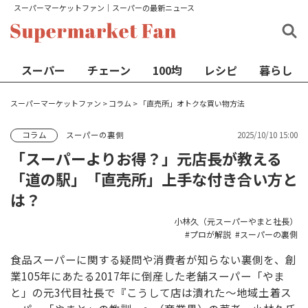
スーパーマーケットファン│スーパーの最新ニュース
スーパー
チェーン
100均
レシピ
暮らし
スーパーマーケットファン
>
コラム
>
「直売所」オトクな買い物方法
スーパーの裏側
2025/10/10 15:00
コラム
「スーパーよりお得？」元店長が教える
「道の駅」「直売所」上手な付き合い方と
は？
小林久（元スーパーやまと社長）
プロが解説
スーパーの裏側
食品スーパーに関する疑問や消費者が知らない裏側を、創
業105年にあたる2017年に倒産した老舗スーパー「やま
と」の元3代目社長で『こうして店は潰れた～地域土着ス