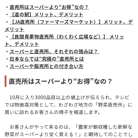
・
直売所はスーパーより“お得”なの？
・
【道の駅】メリット、デメリット
・
【JA直売所（ファーマーズマーケット）】メリット、デ
メリット
・
【民間青果物直売所（わくわく広場など）】 メリッ
ト、デメリット
・
スーパーと直売所、それぞれの強みは？
・
日本ならでは“究極の”直売所とは
・
スーパーや販売所との付き合い方
直売所はスーパーより“お得”なの？
10月に入り3000品目以上の値上げが伝えられ、テレビ
では物価高対策として、わざわざ地方の「野菜直売所」に
買いに訪れるお客さんの様子を報道します。
お客さんがやって来るのは、「農家が朝収穫した新鮮な
野菜がスーパーより安く買える！」と期待してのことでし