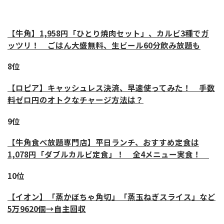
【牛角】1,958円「ひとり焼肉セット」、カルビ3種でガ
ッツリ！ ごはん大盛無料、生ビール60分飲み放題も
8位
【ロピア】キャッシュレス決済、早速使ってみた！ 手数
料ゼロ円のオトクなチャージ方法は？
9位
【牛角食べ放題専門店】平日ランチ、おすすめ定食は
1,078円「ダブルカルビ定食」！ 全4メニュー実食！
10位
【イオン】「蒸かぼちゃ角切」「蒸玉ねぎスライス」など
5万9620個→自主回収