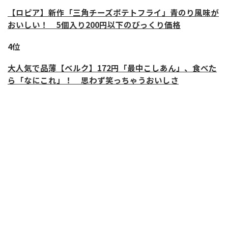
【ロピア】新作「三角チーズポテトフライ」青のり風味が
おいしい！ 5個入り200円以下のびっくり価格
4位
大人気で品薄【ベルク】172円「最中こしあん」、食べた
ら「なにこれ」！ 思わず笑っちゃうおいしさ