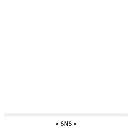
SNS
◆
◆