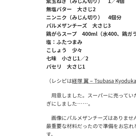
紫玉ねぎ（みじん切り） 1／4個
無塩バター 大さじ2
ニンニク（みじん切り） 4個分
パルメザンチーズ 大さじ3
鶏がらスープ 400ml（水400、鶏
塩：ふたつまみ
こしょう 少々
七味 小さじ1／2
パセリ 大さじ1
（レシピは
経塚 翼 – Tsubasa Kyoduka
用意しました。スーパーに売っていた
ぎにしました……。
画像にパルメザンチーズはありません
最重要な材料だったので準備をお忘れ
す。