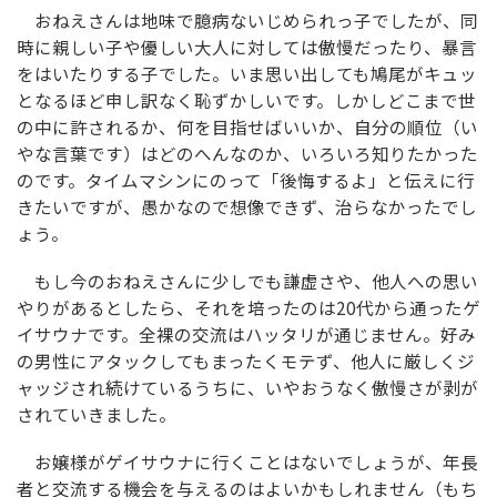
おねえさんは地味で臆病ないじめられっ子でしたが、同
時に親しい子や優しい大人に対しては傲慢だったり、暴言
をはいたりする子でした。いま思い出しても鳩尾がキュッ
となるほど申し訳なく恥ずかしいです。しかしどこまで世
の中に許されるか、何を目指せばいいか、自分の順位（い
やな言葉です）はどのへんなのか、いろいろ知りたかった
のです。タイムマシンにのって「後悔するよ」と伝えに行
きたいですが、愚かなので想像できず、治らなかったでし
ょう。
もし今のおねえさんに少しでも謙虚さや、他人への思い
やりがあるとしたら、それを培ったのは20代から通ったゲ
イサウナです。全裸の交流はハッタリが通じません。好み
の男性にアタックしてもまったくモテず、他人に厳しくジ
ャッジされ続けているうちに、いやおうなく傲慢さが剥が
されていきました。
お嬢様がゲイサウナに行くことはないでしょうが、年長
者と交流する機会を与えるのはよいかもしれません（もち