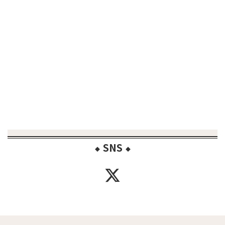
SNS
◆
◆