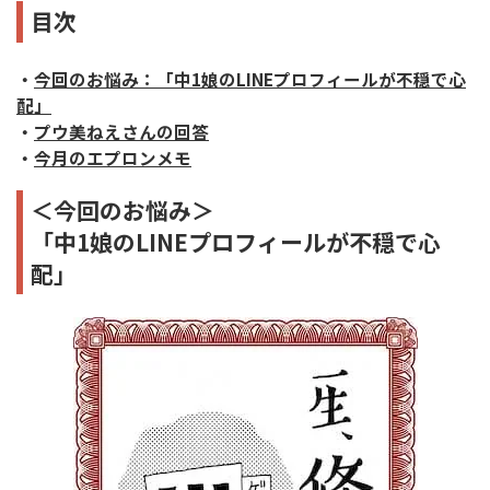
目次
・
今回のお悩み：「中1娘のLINEプロフィールが不穏で心
配」
・
プウ美ねえさんの回答
・
今月のエプロンメモ
＜今回のお悩み＞
「中1娘のLINEプロフィールが不穏で心
配」