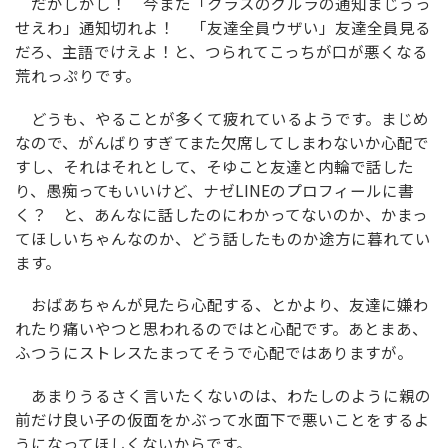
だがしかし！ 今また「クラスのグルラの通知まじうっ
せえわ」通知切れよ！ 「友達全員ウザい」友達全員見る
だろ、主語でけえよ！と、つられてこっちが口が悪くなる
荒れっぷりです。
どうも、やることが多くて疲れているようです。まじめ
なので、がんばりすぎてまた欠席してしまわないか心配で
すし、それはそれとして、そゆこと友達と内輪で話した
り、愚痴ってもいいけど、ナゼLINEのプロフィールに書
く？ と、あんなに話したのにわかってないのか、かまっ
てほしいちゃんなのか、どう話したものか途方に暮れてい
ます。
おばあちゃんが見たら心配する、とかより、友達に嫌わ
れたり痛いやつと思われるのではと心配です。あとまあ、
ふつうにストレスたまってそうで心配ではありますが。
あまりうるさく言いたくないのは、わたしのように親の
前だけ良い子の仮面をかぶって水面下で悪いことをするよ
うになってほしくないからです。