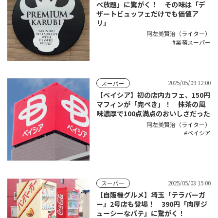
べ放題」に驚がく！ その味は「デ
ザートビュッフェだけでも価値ア
リ」
阿左美賢治（ライター）
業務スーパー
2025/05/09 12:00
スーパー
【ベイシア】初の店内カフェ、150円
マフィンが「完ぺき」！ 抹茶の風
味濃厚で100点満点のおいしさだった
阿左美賢治（ライター）
ベイシア
2025/05/03 15:00
スーパー
【自販機グルメ】埼玉「テラバーガ
ー」2号店も登場！ 390円「肉厚ジ
ューシーなパテ」に驚がく！