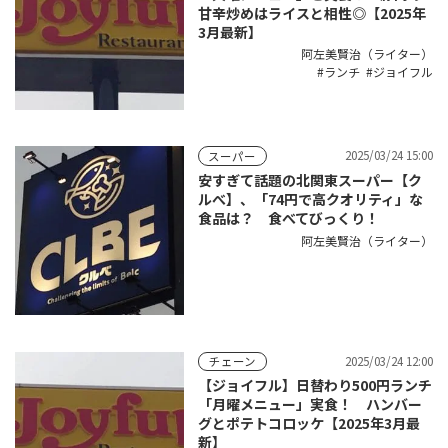
甘辛炒めはライスと相性◎【2025年
3月最新】
阿左美賢治（ライター）
ランチ
ジョイフル
2025/03/24 15:00
スーパー
安すぎて話題の北関東スーパー【ク
ルべ】、「74円で高クオリティ」な
食品は？ 食べてびっくり！
阿左美賢治（ライター）
2025/03/24 12:00
チェーン
【ジョイフル】日替わり500円ランチ
「月曜メニュー」実食！ ハンバー
グとポテトコロッケ【2025年3月最
新】