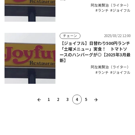
阿左美賢治（ライター）
ランチ
ジョイフル
2025/03/22 12:00
チェーン
【ジョイフル】日替わり500円ランチ
「土曜メニュー」実食！ トマトソ
ースのハンバーグが◎【2025年3月最
新】
阿左美賢治（ライター）
ランチ
ジョイフル
1
2
3
4
5