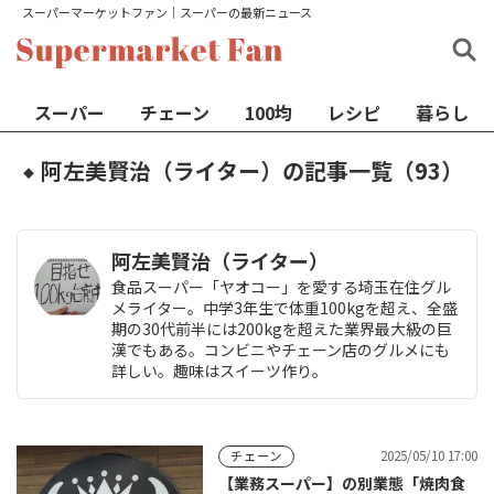
スーパーマーケットファン│スーパーの最新ニュース
スーパー
チェーン
100均
レシピ
暮らし
阿左美賢治（ライター）の記事一覧（93）
◆
阿左美賢治（ライター）
食品スーパー「ヤオコー」を愛する埼玉在住グル
メライター。中学3年生で体重100kgを超え、全盛
期の30代前半には200kgを超えた業界最大級の巨
漢でもある。コンビニやチェーン店のグルメにも
詳しい。趣味はスイーツ作り。
2025/05/10 17:00
チェーン
【業務スーパー】の別業態「焼肉食