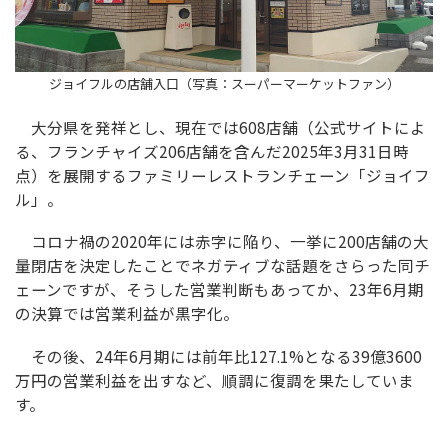
ジョイフルの店舗入口（写真：スーパーマーケットファン）
大分県を発祥とし、現在では608店舗（公式サイトによ
る、フランチャイズ206店舗を含んだ2025年3月31日時
点）を展開するファミリーレストランチェーン「ジョイフ
ル」。
コロナ禍の2020年には赤字に陥り、一挙に200店舗の大
量閉店を決定したことでネガティブな話題をさらった同チ
ェーンですが、そうした営業判断もあってか、23年6月期
の決算では営業利益が黒字化。
その後、24年6月期には前年比127.1%となる39億3600
万円の営業利益を出すなど、順調に復調を果たしていま
す。