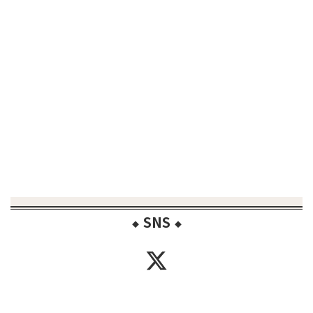
SNS
◆
◆