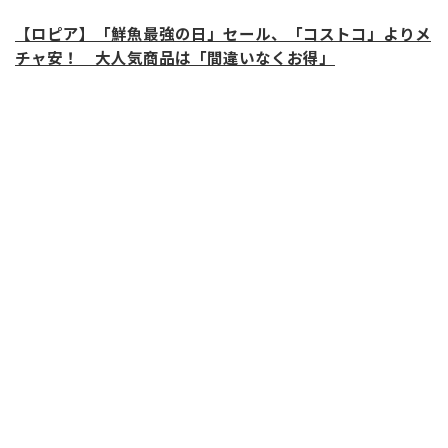
【ロピア】「鮮魚最強の日」セール、「コストコ」よりメ
チャ安！ 大人気商品は「間違いなくお得」