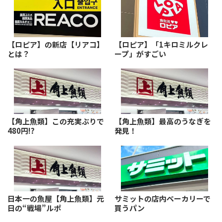
【ロピア】の新店【リアコ】
【ロピア】「1キロミルクレ
とは？
ープ」がすごい
【角上魚類】この充実ぶりで
【角上魚類】最高のうなぎを
480円!?
発見！
日本一の魚屋【角上魚類】元
サミットの店内ベーカリーで
日の“戦場”ルポ
買うパン