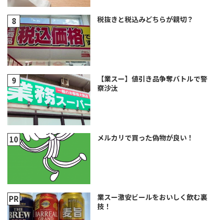
税抜きと税込みどちらが親切？
【業スー】値引き品争奪バトルで警
察沙汰
メルカリで買った偽物が良い！
業スー激安ビールをおいしく飲む裏
技！