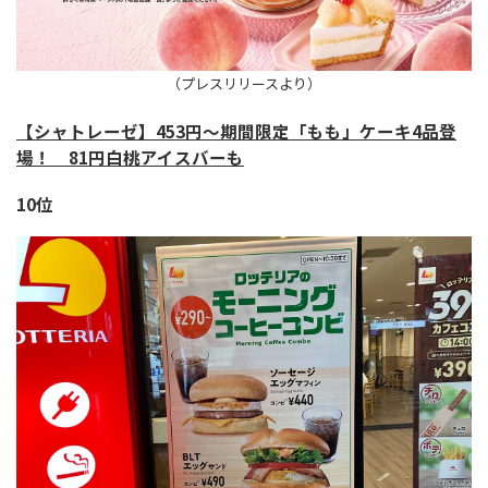
（プレスリリースより）
【シャトレーゼ】453円〜期間限定「もも」ケーキ4品登
場！ 81円白桃アイスバーも
10位