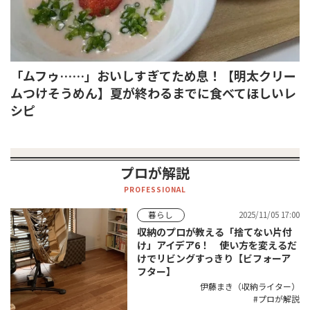
「ムフゥ……」おいしすぎてため息！【明太クリー
ムつけそうめん】夏が終わるまでに食べてほしいレ
シピ
プロが解説
PROFESSIONAL
2025/11/05 17:00
暮らし
収納のプロが教える「捨てない片付
け」アイデア6！ 使い方を変えるだ
けでリビングすっきり【ビフォーア
フター】
伊藤まき（収納ライター）
プロが解説