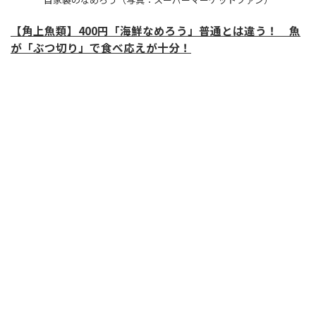
【角上魚類】400円「海鮮なめろう」普通とは違う！ 魚
が「ぶつ切り」で食べ応えが十分！