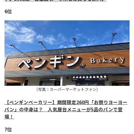
6位
（写真：スーパーマーケットファン）
【ペンギンベーカリー】期間限定260円「お祭りヨーヨー
パン」の中身は？ 人気屋台メニューが5品のパンで登
場！
7位