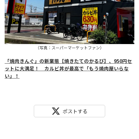
（写真：スーパーマーケットファン）
「焼肉きんぐ」の新業態【焼きたてのかるび】、950円セ
ットに大満足！ カルビ丼が最高で「もう焼肉屋いらな
い」！
ポストする