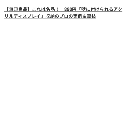
【無印良品】これは名品！ 890円「壁に付けられるアク
リルディスプレイ」収納のプロの実例＆裏技