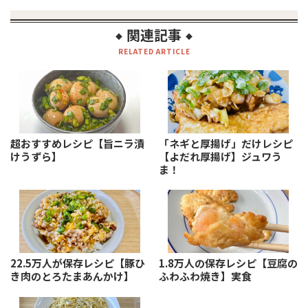
関連記事
◆
◆
RELATED ARTICLE
超おすすめレシピ【旨ニラ漬
「ネギと厚揚げ」だけレシピ
けうずら】
【よだれ厚揚げ】ジュワう
ま！
22.5万人が保存レシピ【豚ひ
1.8万人の保存レシピ【豆腐の
き肉のとろたまあんかけ】
ふわふわ焼き】実食