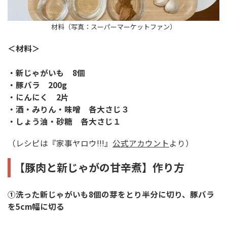
材料（写真：スーパーマーケットファン）
＜材料＞
・新じゃがいも 8個
・豚バラ 200g
・にんにく 2片
・酒・みりん・味噌 各大さじ３
・しょう油・砂糖 各大さじ１
（レシピは『家事ヤロウ!!!』
公式アカウント
より）
【豚肉と新じゃがの甘辛煮】作り方
①洗った新じゃがいも8個の芽をとり半分に切り、豚バラ
を5cm幅に切る