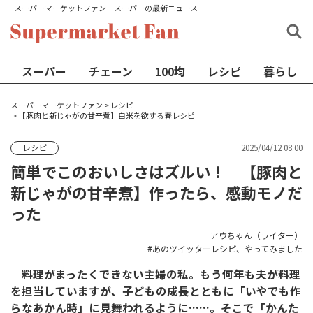
スーパーマーケットファン│スーパーの最新ニュース
スーパー
チェーン
100均
レシピ
暮らし
スーパーマーケットファン
>
レシピ
>
【豚肉と新じゃがの甘辛煮】白米を欲する春レシピ
2025/04/12 08:00
レシピ
簡単でこのおいしさはズルい！ 【豚肉と
新じゃがの甘辛煮】作ったら、感動モノだ
った
アウちゃん（ライター）
あのツイッターレシピ、やってみました
料理がまったくできない主婦の私。もう何年も夫が料理
を担当していますが、子どもの成長とともに「いやでも作
らなあかん時」に見舞われるように……。そこで「かんた