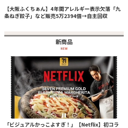
【大阪ふくちぁん】4年間アレルギー表示欠落「九
条ねぎ餃子」など販売5万2394個→自主回収
新商品
NEW
「ビジュアルかっこよすぎ！」【Netflix】初コラ