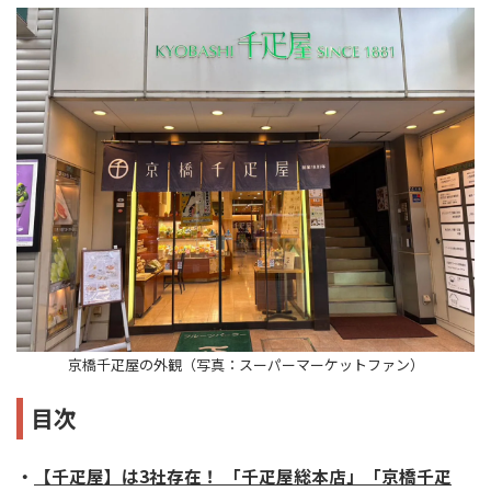
京橋千疋屋の外観（写真：スーパーマーケットファン）
目次
・
【千疋屋】は3社存在！ 「千疋屋総本店」「京橋千疋