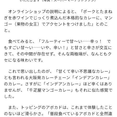
オンラインショップの説明によると、「ポークとたまね
ぎを赤ワインでじっくり煮込んだ本格的なカレーに、マン
ゴー（果物の女王）でアクセントをつけました」とのこ
と。
食べてみると、「フルーティーで甘～い……辛っ！ で
もすごい甘～い……いや、辛い！」と甘さと辛さが交互に
きて、その中間が存在せず。そんな両極端が、なんともク
セになる味わいです。
これで思い出したのが、「甘くて辛い不思議なカレー」
とも言われる大阪発カレーチェーン「インデアンカレー」
のカレー。さすがに「インデアンカレー」ほど辛くはあり
ませんが、「千疋屋マンゴーカレー」もそれに似た感覚で
した。
また、トッピングのアボカドは、これまで体験したこと
のないほど滑らかさ。「普段食べているアボカドと全然違