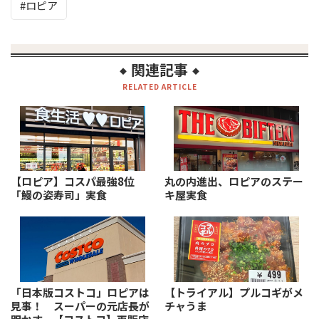
ロピア
関連記事
◆
◆
RELATED ARTICLE
【ロピア】コスパ最強8位
丸の内進出、ロピアのステー
「鰻の姿寿司」実食
キ屋実食
「日本版コストコ」ロピアは
【トライアル】プルコギがメ
見事！ スーパーの元店長が
チャうま