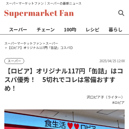
スーパーマーケットファン│スーパーの最新ニュース
スーパー
チェーン
100均
レシピ
暮らし
スーパーマーケットファン
>
スーパー
>
【ロピア】オリジナル117円「缶詰」コスパ◎
2025/04/25 12:00
スーパー
【ロピア】オリジナル117円「缶詰」はコ
スパ優秀！ 5切れでコレは常備おすす
め！
沢口ピア子（ライター）
ロピア