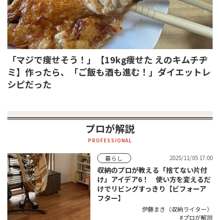
「マジで痩せそう！」【19kg痩せた えのキムチヂ
ミ】作ったら、「ご飯も酒も進む！」ダイエットレ
シピだった
プロが解説
PROFESSIONAL
2025/11/05 17:00
暮らし
収納のプロが教える「捨てない片付
け」アイデア6！ 使い方を変えるだ
けでリビングすっきり【ビフォーア
フター】
伊藤まき（収納ライター）
プロが解説