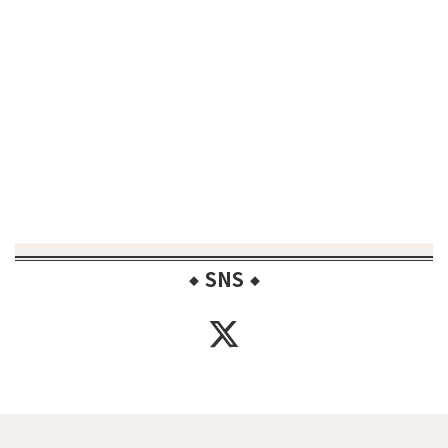
SNS
◆
◆