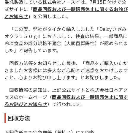
委託製造している株式会社ノースイは、7月15日付けで公
式サイトに「
商品回収および一時販売休止に関するお詫び
とお知らせ
」を公開しました。
「この度、弊社がタイから輸入しました『Delcy きざみ
オクラ１５０ｇ』におきまして、検査の結果、一部商品に
冷凍食品の成分規格不適合（大腸菌群陽性）が認められま
した」と報告しています。
回収方法等をお知らせした最後、「商品をご購入いただ
きましたお客様には多大なご心配とご迷惑をおかけします
こと、心よりお詫び申し上げます」とお詫びしました。
回収情報の周知は、上記公式サイトと株式会社日本アク
セスのホームページ（
商品回収および一時販売休止に関す
るお詫びとお知らせ
）で行われます。
回収方法
下記住所まで宅急便等（着払い）にて回収