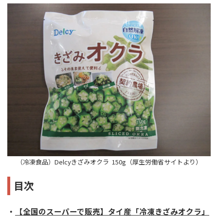
（冷凍食品）Delcyきざみオクラ 150g（厚生労働省サイトより）
目次
・
【全国のスーパーで販売】タイ産「冷凍きざみオクラ」