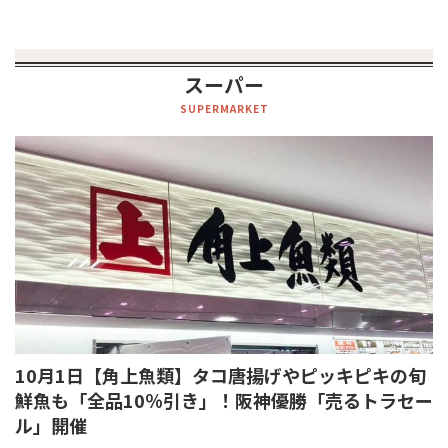
スーパー
SUPERMARKET
10月1日【⾓上⿂類】タコ唐揚げやピッキピキの旬
鮮魚も「全品10％引き」！阪神優勝「売るトラセー
ル」開催