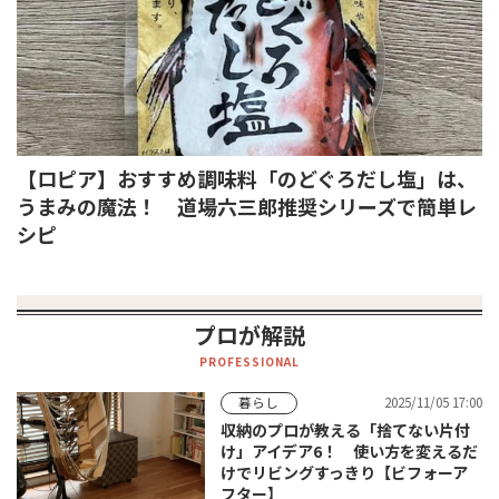
【ロピア】おすすめ調味料「のどぐろだし塩」は、
うまみの魔法！ 道場六三郎推奨シリーズで簡単レ
シピ
プロが解説
PROFESSIONAL
2025/11/05 17:00
暮らし
収納のプロが教える「捨てない片付
け」アイデア6！ 使い方を変えるだ
けでリビングすっきり【ビフォーア
フター】