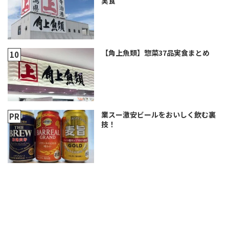
実食
【角上魚類】惣菜37品実食まとめ
業スー激安ビールをおいしく飲む裏
技！