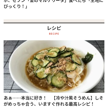
ボ、セブン「金のマルゲリータ」食べたら「生地に
びっくり！」
レシピ
RECIPE
あぁ……本当に好き！ 【冷や汁風そうめん】しそ
がめっちゃ合う、いますぐ作れる最高レシピ！