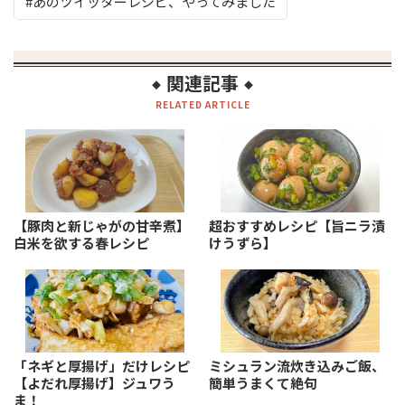
あのツイッターレシピ、やってみました
関連記事
◆
◆
RELATED ARTICLE
【豚肉と新じゃがの甘辛煮】
超おすすめレシピ【旨ニラ漬
白米を欲する春レシピ
けうずら】
「ネギと厚揚げ」だけレシピ
ミシュラン流炊き込みご飯、
【よだれ厚揚げ】ジュワう
簡単うまくて絶句
ま！