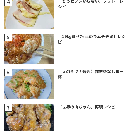
「もうセブンいらない」ブリトーレ
シピ
【19kg痩せた えのキムチヂミ】レシ
ピ
【えのきツナ焼き】罪悪感なし腹一
杯
「世界の山ちゃん」再現レシピ