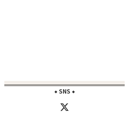
SNS
◆
◆