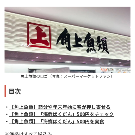
角上魚類のロゴ（写真：スーパーマーケットファン）
目次
・
【角上魚類】節分や年末年始に客が押し寄せる
・
【角上魚類】「海鮮ばくだん」500円をチェック
・
【角上魚類】「海鮮ばくだん」500円を実食
※価格はすべて税込み。