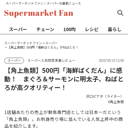
スーパーマーケットファン│スーパーの最新ニュース
スーパー
チェーン
100均
レシピ
暮らし
スーパーマーケットファン
>
スーパー
>
【角上魚類】500円「海鮮ばくだん」がねばとろ！
スーパー人気惣菜実食レビュー
2025/05/19 12:00
スーパー
【角上魚類】500円「海鮮ばくだん」に感
動！ まぐろ＆サーモンに明太子、ねばと
ろが高クオリティー！
沢口ピア子（ライター）
角上魚類
1店舗あたりの売上が鮮魚専門店としては日本一だという
「角上魚類」。お刺身売り場に並んでいる人気上昇中の商
品を紹介します。