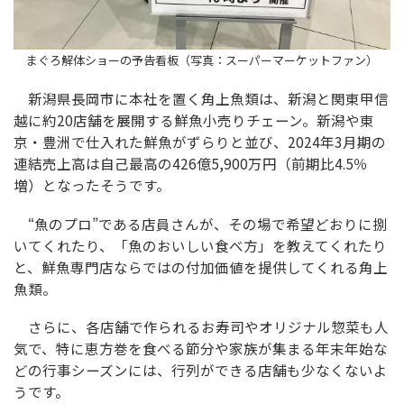
まぐろ解体ショーの予告看板（写真：スーパーマーケットファン）
新潟県長岡市に本社を置く角上魚類は、新潟と関東甲信
越に約20店舗を展開する鮮魚小売りチェーン。新潟や東
京・豊洲で仕入れた鮮魚がずらりと並び、2024年3月期の
連結売上高は自己最高の426億5,900万円（前期比4.5％
増）となったそうです。
“魚のプロ”である店員さんが、その場で希望どおりに捌
いてくれたり、「魚のおいしい食べ方」を教えてくれたり
と、鮮魚専門店ならではの付加価値を提供してくれる角上
魚類。
さらに、各店舗で作られるお寿司やオリジナル惣菜も人
気で、特に恵方巻を食べる節分や家族が集まる年末年始な
どの行事シーズンには、行列ができる店舗も少なくないよ
うです。