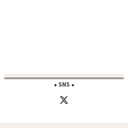
SNS
◆
◆