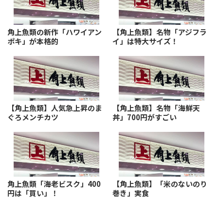
角上魚類の新作「ハワイアン
【角上魚類】名物「アジフラ
ポキ」が本格的
イ」は特大サイズ！
【角上魚類】人気急上昇のま
【角上魚類】名物「海鮮天
ぐろメンチカツ
丼」700円がすごい
角上魚類「海老ビスク」400
【角上魚類】「米のないのり
円は「買い」！
巻き」実食