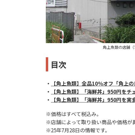
角上魚類の店舗（
目次
・
【角上魚類】全品10％オフ「角上の
・
【角上魚類】「海鮮丼」950円をチ
・
【角上魚類】「海鮮丼」950円を実
※価格はすべて税込み。
※店舗によって取り扱い商品や価格が
※25年7月28日の情報です。