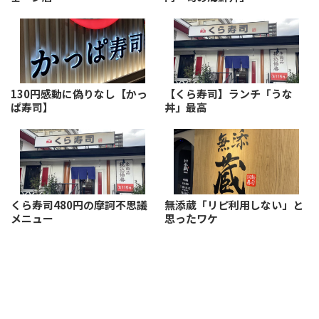
130円感動に偽りなし【かっ
【くら寿司】ランチ「うな
ぱ寿司】
丼」最高
くら寿司480円の摩訶不思議
無添蔵「リピ利用しない」と
メニュー
思ったワケ