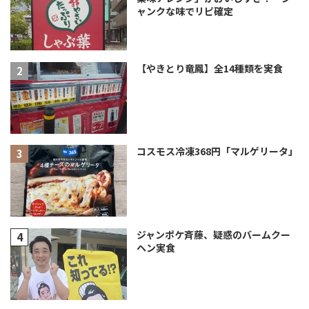
ャンクな味でリピ確定
【やきとり竜鳳】全14種類を実食
コスモス冷凍368円「マルゲリータ」
ジャンポケ斉藤、疑惑のバームクー
ヘン実食