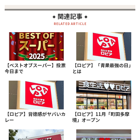
関連記事
◆
◆
RELATED ARTICLE
【ベストオブスーパー】投票
【ロピア】「青果最強の日」
今日まで
とは
【ロピア】背徳感がヤバいカ
【ロピア】11月「町田多摩
レー
境」オープン