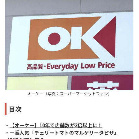
オーケー（写真：スーパーマーケットファン）
目次
・
【オーケー】10年で店舗数が2倍以上に！
・
一番人気「チェリートマトのマルゲリータピザ」