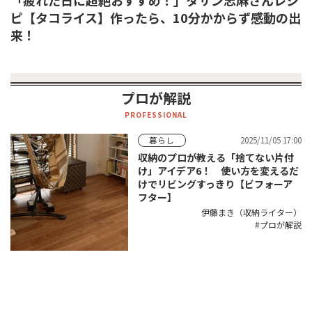
「疲れた日に超絶おすすめ！」タサン志麻さんレシ
ピ【タコライス】作ったら、10分かからず感動の出
来！
プロが解説
PROFESSIONAL
2025/11/05 17:00
暮らし
収納のプロが教える「捨てない片付
け」アイデア6！ 使い方を変えるだ
けでリビングすっきり【ビフォーア
フター】
伊藤まき（収納ライター）
プロが解説