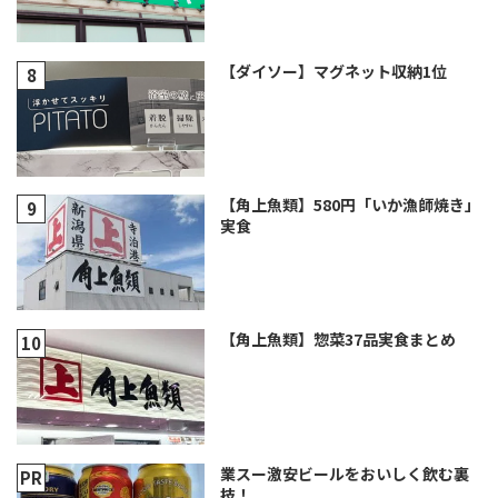
【ダイソー】マグネット収納1位
【角上魚類】580円「いか漁師焼き」
実食
【角上魚類】惣菜37品実食まとめ
業スー激安ビールをおいしく飲む裏
技！