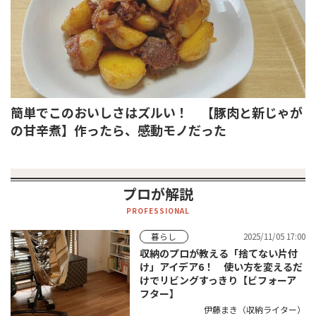
簡単でこのおいしさはズルい！ 【豚肉と新じゃが
の甘辛煮】作ったら、感動モノだった
プロが解説
PROFESSIONAL
2025/11/05 17:00
暮らし
収納のプロが教える「捨てない片付
け」アイデア6！ 使い方を変えるだ
けでリビングすっきり【ビフォーア
フター】
伊藤まき（収納ライター）