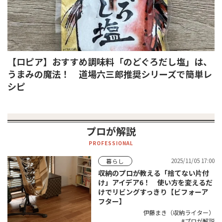
【ロピア】おすすめ調味料「のどぐろだし塩」は、
うまみの魔法！ 道場六三郎推奨シリーズで簡単レ
シピ
プロが解説
PROFESSIONAL
2025/11/05 17:00
暮らし
収納のプロが教える「捨てない片付
け」アイデア6！ 使い方を変えるだ
けでリビングすっきり【ビフォーア
フター】
伊藤まき（収納ライター）
プロが解説