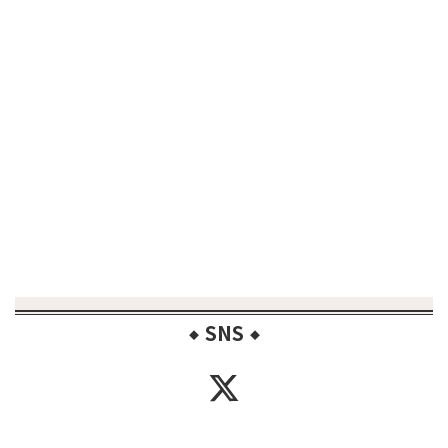
SNS
◆
◆