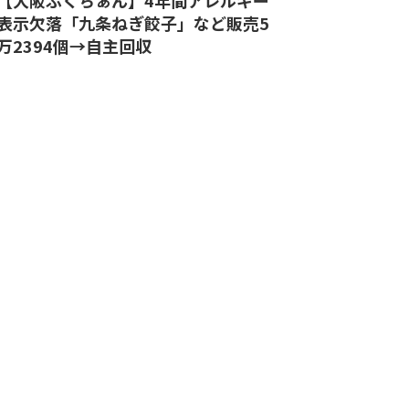
表示欠落「九条ねぎ餃子」など販売5
万2394個→自主回収