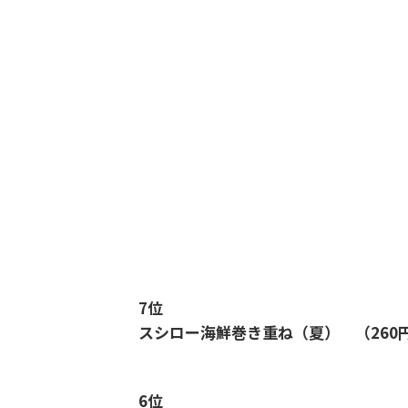
7位
スシロー海鮮巻き重ね（夏） （260
6位