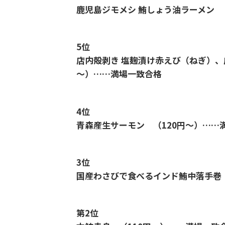
鹿児島ジモメシ 鮪しょう油ラーメン 
5位
店内殻剥き 塩麹漬け赤えび（ねぎ）、
～）……満場一致合格
4位
青森産生サーモン （120円～）……
3位
国産わさびで食べるインド鮪中落手巻 
第2位