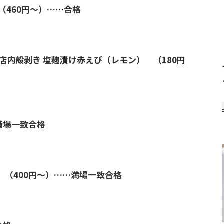
（460円～）……合格
店内殻剥き 塩麹漬け赤えび（レモン） （180円
満場一致合格
（400円～）……満場一致合格