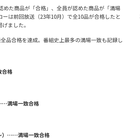
認めた商品が「合格」、全員が認めた商品が「満場
ーは前回放送（23年10月）で全10品が合格したと
掲げました。
全品合格を達成。番組史上最多の満場一致も記録し
致合格
……満場一致合格
～）……満場一致合格