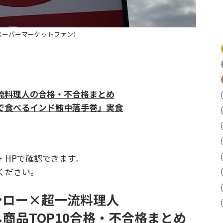
スーパーマーケットファン）
流料理人の合格・不合格まとめ
で食べるインド鮪中落手巻」実食
・HPで確認できます。
ください。
シロー×超一流料理人
商品TOP10合格・不合格まとめ