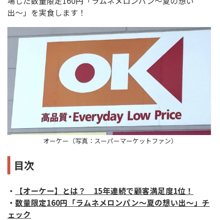
場した数量限定160円「ラムネメロンパン〜夏の想い
出〜」を実食します！
オーケー（写真：スーパーマーケットファン）
目次
・
【オーケー】とは？ 15年連続で顧客満足度1位！
・
数量限定160円「ラムネメロンパン〜夏の想い出〜」チ
ェック