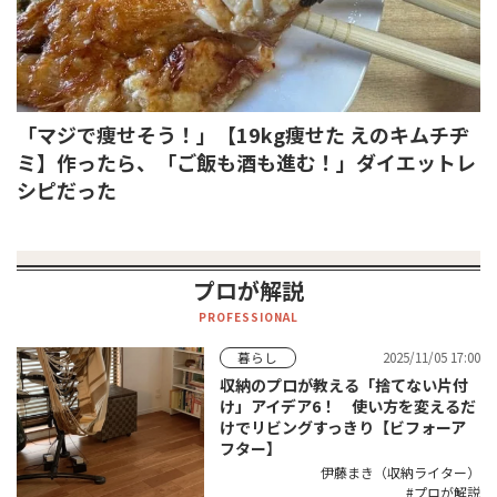
「マジで痩せそう！」【19kg痩せた えのキムチヂ
ミ】作ったら、「ご飯も酒も進む！」ダイエットレ
シピだった
プロが解説
PROFESSIONAL
2025/11/05 17:00
暮らし
収納のプロが教える「捨てない片付
け」アイデア6！ 使い方を変えるだ
けでリビングすっきり【ビフォーア
フター】
伊藤まき（収納ライター）
プロが解説