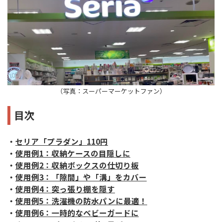
（写真：スーパーマーケットファン）
目次
・
セリア「プラダン」110円
・
使用例1：収納ケースの目隠しに
・
使用例2：収納ボックスの仕切り板
・
使用例3：「隙間」や「溝」をカバー
・
使用例4：突っ張り棚を隠す
・
使用例5：洗濯機の防水パンに最適！
・
使用例6：一時的なベビーガードに