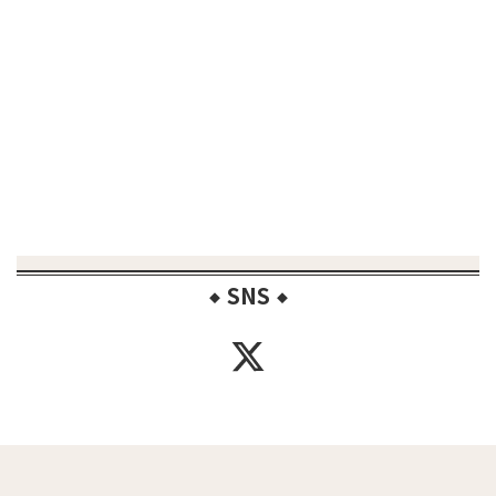
SNS
◆
◆