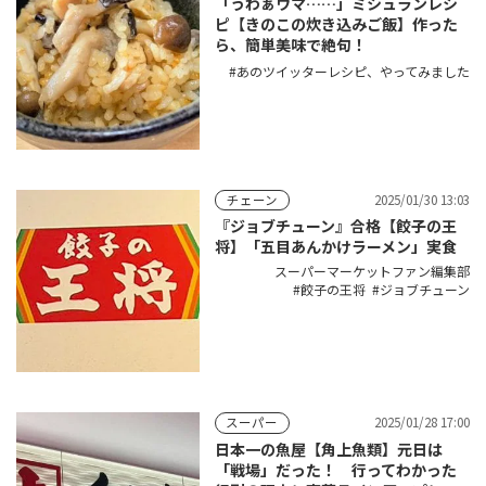
「うわぁウマ……」ミシュランレシ
ピ【きのこの炊き込みご飯】作った
ら、簡単美味で絶句！
あのツイッターレシピ、やってみました
2025/01/30 13:03
チェーン
『ジョブチューン』合格【餃子の王
将】「五目あんかけラーメン」実食
スーパーマーケットファン編集部
餃子の王将
ジョブチューン
2025/01/28 17:00
スーパー
日本一の魚屋【角上魚類】元日は
「戦場」だった！ 行ってわかった