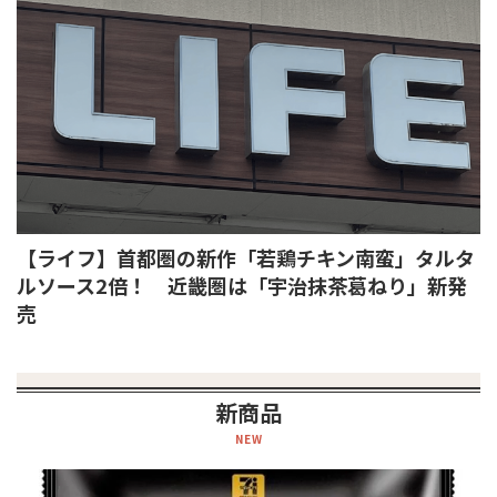
【ライフ】首都圏の新作「若鶏チキン南蛮」タルタ
ルソース2倍！ 近畿圏は「宇治抹茶葛ねり」新発
売
新商品
NEW