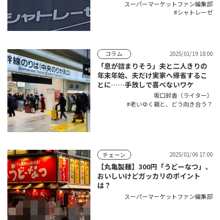
スーパーマーケットファン編集部
シャトレーゼ
2025/01/19 18:00
コラム
「息が詰まりそう」夫と二人きりの
年末年始、夫だけ実家へ帰省するこ
とに……手放しで喜べないワケ
坂口鈴香（ライター）
老いゆく親と、どう向き合う？
2025/01/06 17:00
チェーン
【丸亀製麺】300円「うどーなつ」、
おいしいけどガッカリのポイント
は？
スーパーマーケットファン編集部