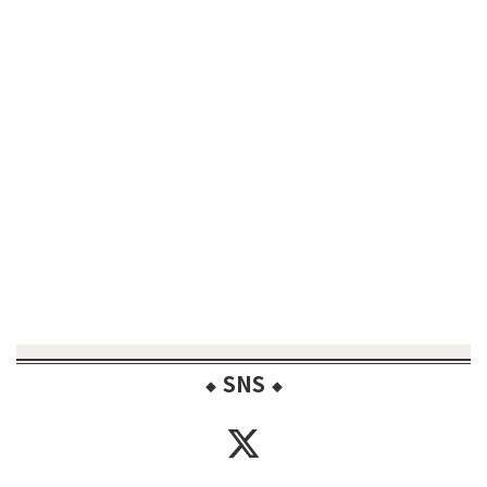
SNS
◆
◆