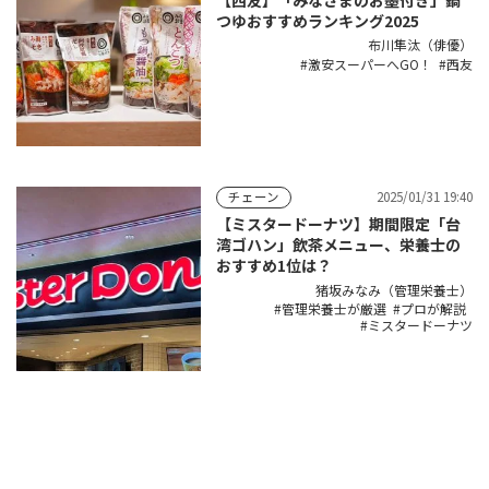
つゆおすすめランキング2025
布川隼汰（俳優）
激安スーパーへGO！
西友
2025/01/31 19:40
チェーン
【ミスタードーナツ】期間限定「台
湾ゴハン」飲茶メニュー、栄養士の
おすすめ1位は？
猪坂みなみ（管理栄養士）
管理栄養士が厳選
プロが解説
ミスタードーナツ