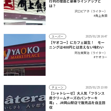
行列の理由と豪華ラインアップと
は？
沢口ピア子（ライター）
角上魚類
2025/01/28 16:47
スーパー
【ヤオコー】にカフェ誕生！ モー
ニングは400円とは思えない味わい
阿左美賢治（ライター）
ヤオコー
2025/01/25 13:00
チェーン
【シャトレーゼ】大人気「フランス
産クリームチーズのパンケーキ
苺」、JR岡山駅店で販売品を自主回
収