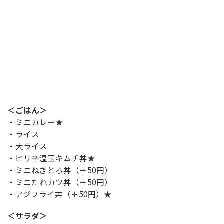
＜ごはん＞
・ミニカレー★
・ライス
・大ライス
・ピリ辛温玉キムチ丼★
・ミニねぎとろ丼（＋50円）
・ミニたれカツ丼（＋50円）
・アジフライ丼（＋50円）★
＜サラダ＞