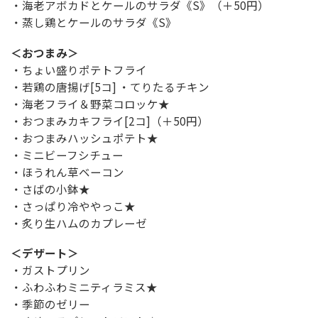
・海老アボカドとケールのサラダ《S》（＋50円）
・蒸し鶏とケールのサラダ《S》
＜おつまみ＞
・ちょい盛りポテトフライ
・若鶏の唐揚げ[5コ] ・てりたるチキン
・海老フライ＆野菜コロッケ★
・おつまみカキフライ[2コ]（＋50円）
・おつまみハッシュポテト★
・ミニビーフシチュー
・ほうれん草ベーコン
・さばの小鉢★
・さっぱり冷ややっこ★
・炙り生ハムのカプレーゼ
＜デザート＞
・ガストプリン
・ふわふわミニティラミス★
・季節のゼリー