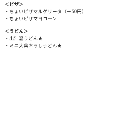
＜ピザ＞
・ちょいピザマルゲリータ（＋50円）
・ちょいピザマヨコーン
＜うどん＞
・出汁温うどん★
・ミニ大葉おろしうどん★